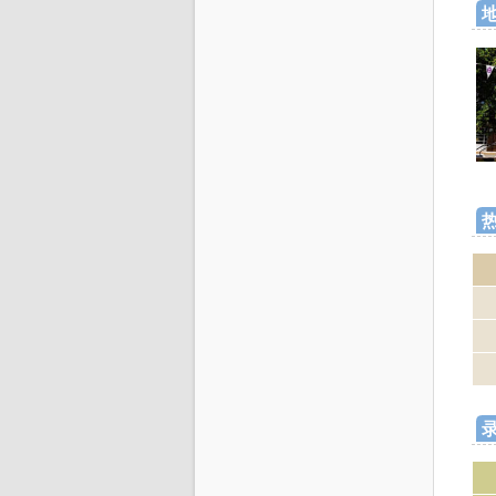
地
热
录